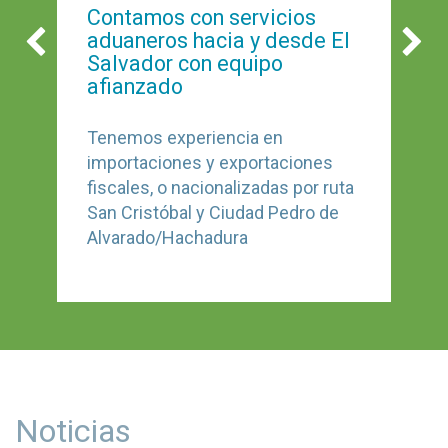
Contamos con servicios
aduaneros hacia y desde El
Previous
Ne
Salvador con equipo
afianzado
Tenemos experiencia en
importaciones y exportaciones
fiscales, o nacionalizadas por ruta
San Cristóbal y Ciudad Pedro de
Alvarado/Hachadura
Noticias